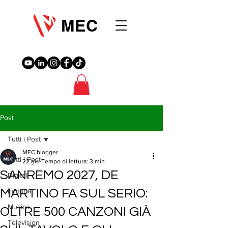
MEC
Post
Tutti i Post
MEC blogger
Tutti i Post
22 giu
Tempo di lettura: 3 min
SANREMO 2027, DE
Digital
MARTINO FA SUL SERIO:
Editoria
Musica
OLTRE 500 CANZONI GIÀ
Television