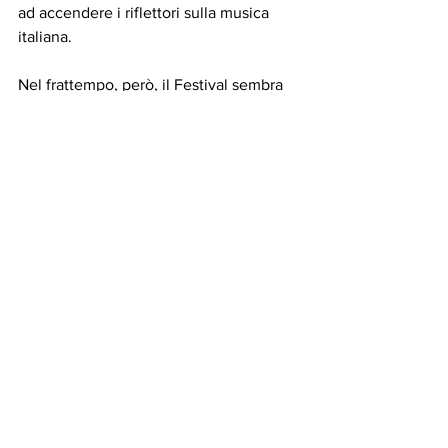
ad accendere i riflettori sulla musica 
italiana.
Nel frattempo, però, il Festival sembra 
essersi già messo in moto.
Tra centinaia di brani da ascoltare, 
indiscrezioni sul cast, ipotesi sui co-
conduttori e rumors destinati a far 
discutere per mesi, la sensazione è che 
la nuova era firmata Stefano De Martino 
abbia già trovato il modo di far parlare di 
sé.
E se il buongiorno si vede dal mare, più 
che dal mattino, allora il viaggio verso 
Sanremo 2027 promette onde 
decisamente interessanti.
Television