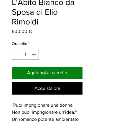
L'Abito Bianco da
Sposa di Elio
Rimoldi
Prezzo
500,00 €
Quantità
*
Aggiungi al carrello
Acquista ora
"Puoi imprigionare una donna. 
Non puoi imprigionare un'idea."
Un romanzo potente ambientato 
nella 
Valle dell'Ossola
 tra il 1939 