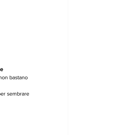
ne
 non bastano 
per sembrare 