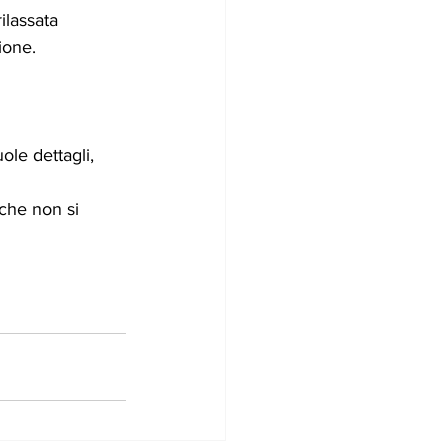
ilassata 
ione.
le dettagli, 
 che non si 