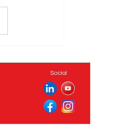
ziende stanno buttando
ni in pubblicità. Poi arriva
odcast e manda tutto
ia
Social