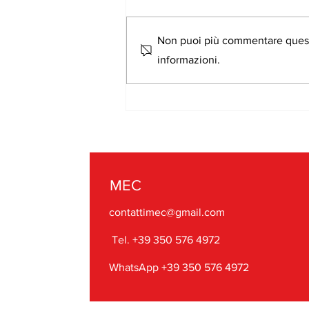
Non puoi più commentare questo 
informazioni.
LA SERIE CHE VUOLE
CONQUISTARE QUATTRO
PAESI: DIETRO LE QUINTE
DEL MISTERO CHE STA
AGITANDO I CORRIDOI DI
MEC
MEC
contattimec@gmail.com
Tel. +39 350 576 4972
WhatsApp +39 350 576 4972