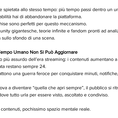
e spietata allo stesso tempo: più tempo passi dentro un u
bilità hai di abbandonare la piattaforma.
anchise sono perfetti per questo meccanismo. 
ty gigantesche, teorie infinite e fandom pronti ad analiz
 sullo sfondo di una scena.
l Tempo Umano Non Si Può Aggiornare
o più assurdo dell’era streaming: i contenuti aumentano a v
nata restano sempre 24.
tono una guerra feroce per conquistare minuti, notifiche, 
va a diventare “quella che apri sempre”, il pubblico si ri
ve tutto urla per essere visto, ascoltato e condiviso.
mi contenuti, pochissimo spazio mentale reale.