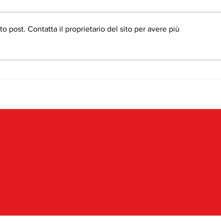
post. Contatta il proprietario del sito per avere più
IL CINEMA STA
Le a
SCAPPANDO DALLA SALA?
milio
FERMI TUTTI: IL GRANDE
un p
SCHERMO HA CAMBIATO
all’ar
CASA (E HA PRESO UN
ABBONAMENTO A MEC
PLAY)