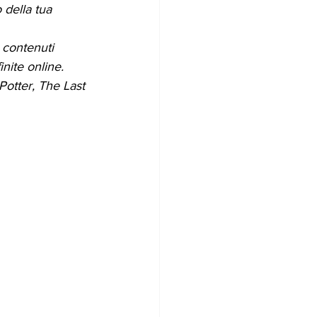
della tua 
 contenuti 
nite online. 
otter, The Last 