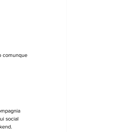
nno comunque 
compagnia 
ui social 
ekend.