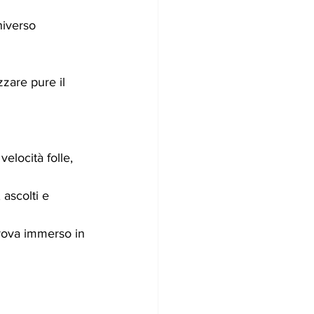
niverso 
zare pure il 
elocità folle, 
ascolti e 
trova immerso in 