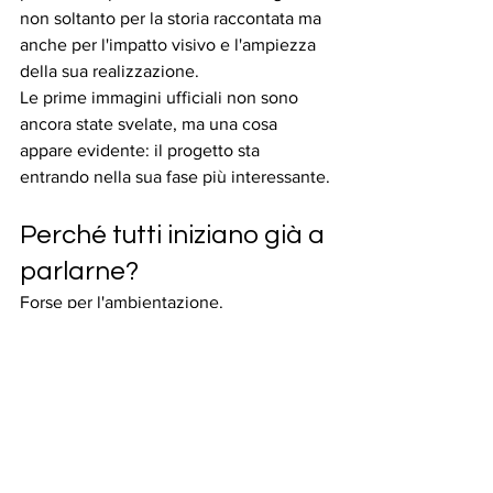
non soltanto per la storia raccontata ma 
anche per l'impatto visivo e l'ampiezza 
della sua realizzazione.
Le prime immagini ufficiali non sono 
ancora state svelate, ma una cosa 
appare evidente: il progetto sta 
entrando nella sua fase più interessante.
Perché tutti iniziano già a 
parlarne?
Forse per l'ambientazione.
Forse per la componente ispirata a fatti 
reali.
Forse per quel mix di mistero, azione e 
sentimento che continua a essere una 
delle formule più amate dal pubblico.
Oppure perché quando una produzione 