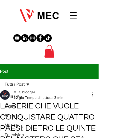
MEC
Post
Tutti i Post
MEC blogger
Tutti i Post
22 giu
Tempo di lettura: 3 min
LA SERIE CHE VUOLE
Digital
CONQUISTARE QUATTRO
Editoria
Musica
PAESI: DIETRO LE QUINTE
Television